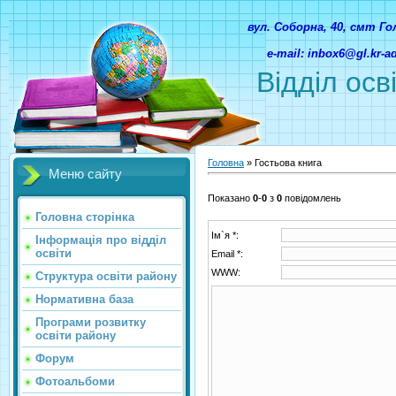
вул. Соборна, 40, смт Г
e-mail: inbox6@gl.kr-
Відділ осв
Головна
»
Гостьова книга
Меню сайту
Показано
0
-
0
з
0
повідомлень
Головна сторінка
Ім`я *:
Інформація про відділ
освіти
Email *:
WWW:
Структура освіти району
Нормативна база
Програми розвитку
освіти району
Форум
Фотоальбоми