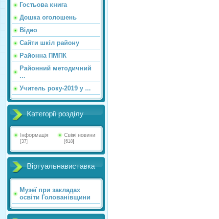
Гостьова книга
Дошка оголошень
Відео
Сайти шкіл району
Районна ПМПК
Районний методичний
...
Учитель року-2019 у ...
Категорії розділу
Інформація
Свіжі новини
[37]
[618]
Віртуальнавиставка
Музеї при закладах
освіти Голованівщини