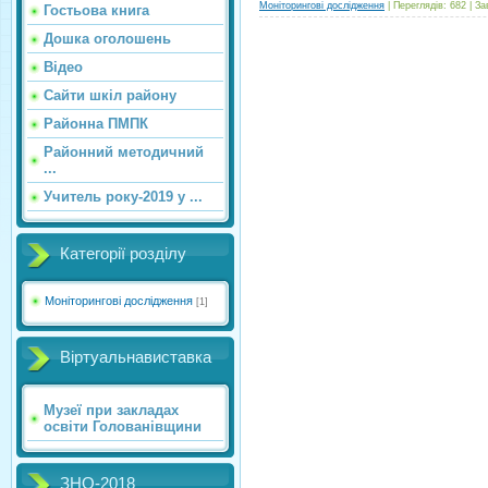
Моніторингові дослідження
|
Переглядів:
682
|
За
Гостьова книга
Дошка оголошень
Відео
Сайти шкіл району
Районна ПМПК
Районний методичний
...
Учитель року-2019 у ...
Категорії розділу
Моніторингові дослідження
[1]
Віртуальнавиставка
Музеї при закладах
освіти Голованівщини
ЗНО-2018