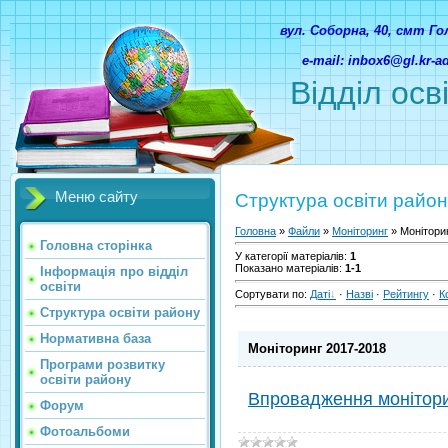
вул. Соборна, 40, смт Г
e-mail: inbox6@gl.kr-
Відділ осв
Меню сайту
Структура освіти райо
Головна
»
Файли
»
Моніторинг
» Монітори
Головна сторінка
У категорії матеріалів
:
1
Показано матеріалів
:
1-1
Інформація про відділ
освіти
Сортувати по
:
Даті
·
Назві
·
Рейтингу
·
К
Структура освіти району
Нормативна база
Моніторинг 2017-2018
Програми розвитку
освіти району
Впровадження моніторин
Форум
Фотоальбоми