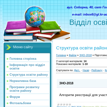
вул. Соборна, 40, смт Г
e-mail: inbox6@gl.kr-
Відділ осв
Меню сайту
Структура освіти райо
Головна
»
Файли
»
ЗНО-2018
» Підготовк
Головна сторінка
У категорії матеріалів
:
14
Показано матеріалів
:
1-10
Інформація про відділ
освіти
Сортувати по
:
Даті
·
Назві
·
Рейтингу
·
К
Структура освіти району
Нормативна база
ЗНО-2018
Програми розвитку
освіти району
Алгоритм реєстрації для участ
Форум
Фотоальбоми