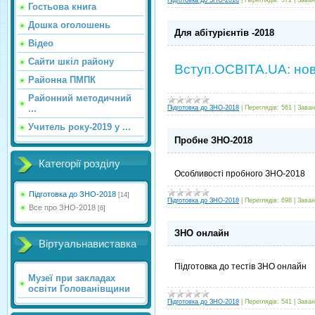
Підготовка до ЗНО-2018
|
Переглядів:
571
|
Заван
Гостьова книга
Дошка оголошень
Для абітурієнтів -2018
Відео
Сайти шкіл району
Вступ.ОСВІТА.UA: нови
Районна ПМПК
Районний методичний
...
Підготовка до ЗНО-2018
|
Переглядів:
561
|
Заван
Учитель року-2019 у ...
Пробне ЗНО-2018
Категорії розділу
Особливості пробного ЗНО-2018
Підготовка до ЗНО-2018
[14]
Підготовка до ЗНО-2018
|
Переглядів:
698
|
Заван
Все про ЗНО-2018
[6]
ЗНО онлайн
Віртуальнавиставка
Підготовка до тестів ЗНО онлайн
Музеї при закладах
освіти Голованівщини
Підготовка до ЗНО-2018
|
Переглядів:
541
|
Заван