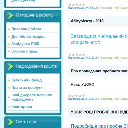
дослідження
Підготовка до ЗНО-2018
|
Переглядів:
486
|
Заван
Методична робота
Абітурієнту - 2018
Виховна робота
Затвердили мінімальний п
Для бібліотекарів
спеціальності
Завідувач РМК
Охорона праці
Підготовка до ЗНО-2018
|
Переглядів:
516
|
Заван
Надходження коштів
Про проведення пробного зов
Загальний фонд
Наказ УЦОЯО
Плата за послуги
Інші джерела власних
надходжень
Підготовка до ЗНО-2018
|
Переглядів:
445
|
Заван
Кошториси
У 2018 РОЦІ ПРОБНЕ ЗНО ВІД
Свято дня
Подробніше про пробне З