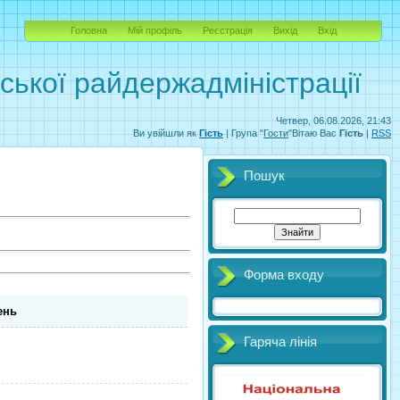
Головна
Мій профіль
Реєстрація
Вихід
Вхід
вської райдержадміністрації
Четвер, 06.08.2026, 21:43
Ви увійшли як
Гість
| Група "
Гости
"Вітаю Вас
Гість
|
RSS
Пошук
Форма входу
ень
Гаряча лінія