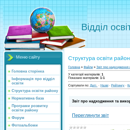
Відділ осві
Меню сайту
Структура освіти райо
Головна
»
Файли
»
Звіт про надходження 
Головна сторінка
У категорії матеріалів
:
1
Показано матеріалів
:
1-1
Інформація про відділ
освіти
Сортувати по
:
Даті
·
Назві
·
Рейтингу
·
К
Структура освіти району
Нормативна база
Звіт про надходження та вик
Програми розвитку
освіти району
Переглянути звіт
Форум
Фотоальбоми