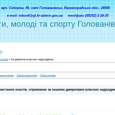
вул. Соборна, 40, смт Голованівськ, Кіровоградська обл., 26500
e-mail: inbox6@gl.kr-admin.gov.ua тел/факс (05252) 2-18-35
ти, молоді та спорту Головані
ну
коштів
» Іні джерела власних надходжень
оментарям
·
Завантаженням
·
Переглядам
ористання коштів, отриманих за іншими джерелами власних надходж