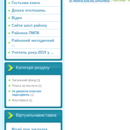
Іні джерела власних надходжень
|
Переглядів:
5
Гостьова книга
Дошка оголошень
Відео
Сайти шкіл району
Районна ПМПК
Районний методичний
...
Учитель року-2019 у ...
Категорії розділу
Загальний фонд
[3]
Плата за послуги
[1]
Іні джерела власних
надходжень
[1]
Кошториси
[1]
Віртуальнавиставка
Музеї при закладах