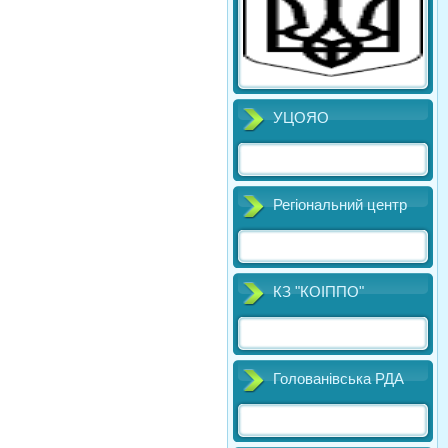
УЦОЯО
Регіональний центр
КЗ "КОІППО"
Голованівська РДА