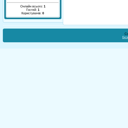
Онлайн всього:
1
Гостей:
1
Користувачів:
0
Co
Без