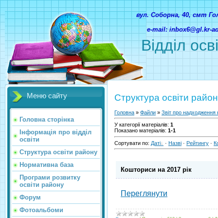
вул. Соборна, 40, смт Г
e-mail: inbox6@gl.kr-
Відділ осв
Меню сайту
Структура освіти райо
Головна
»
Файли
»
Звіт про надходження 
Головна сторінка
У категорії матеріалів
:
1
Показано матеріалів
:
1-1
Інформація про відділ
освіти
Сортувати по
:
Даті
·
Назві
·
Рейтингу
·
К
Структура освіти району
Нормативна база
Кошториси на 2017 рік
Програми розвитку
освіти району
Переглянути
Форум
Фотоальбоми