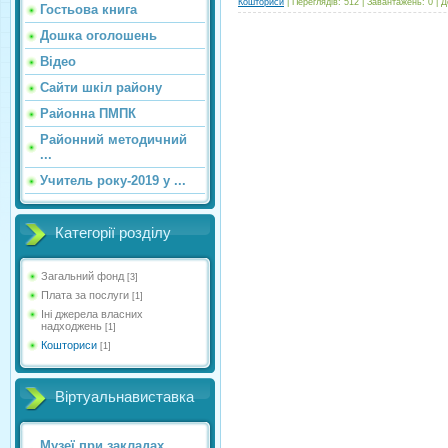
Кошториси
|
Переглядів:
512
|
Завантажень:
0
|
Д
Гостьова книга
Дошка оголошень
Відео
Сайти шкіл району
Районна ПМПК
Районний методичний
...
Учитель року-2019 у ...
Категорії розділу
Загальний фонд
[3]
Плата за послуги
[1]
Іні джерела власних
надходжень
[1]
Кошториси
[1]
Віртуальнавиставка
Музеї при закладах