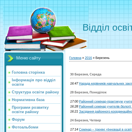
Відділ осві
Меню сайту
Головна
»
2016
»
Березень
Головна сторінка
30 Березня, Середа
Інформація про відділ
16:47
Нарада керівників навчальних закл
освіти
Структура освіти району
28 Березня, Понеділок
Нормативна база
17:00
Районний семінар-практикум учител
16:28
Районний семінар учителів біології т
Програми розвитку
освіти району
16:21
Засідання районного координаційн
Форум
24 Березня, Четвер
Фотоальбоми
17:14
Семінар – тренінг «Інновації в ос