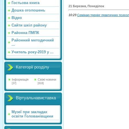
Гостьова книга
21 Березня, Понеділок
Дошка оголошень
10:23
Семінар-тренінг практичних психоло
Відео
Сайти шкіл району
Районна ПМПК
Районний методичний
...
Учитель року-2019 у ...
Категорії розділу
Інформація
Свіжі новини
[37]
[618]
Віртуальнавиставка
Музеї при закладах
освіти Голованівщини