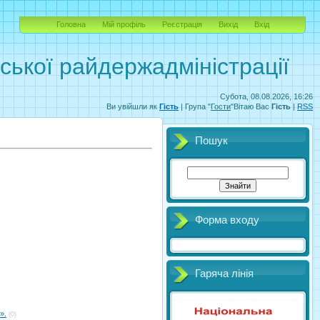
Головна
Мій профіль
Реєстрація
Вихід
Вхід
вської райдержадміністрації
Субота, 08.08.2026, 16:26
Ви увійшли як
Гість
| Група "
Гости
"Вітаю Вас
Гість
|
RSS
Пошук
Форма входу
Гаряча лінія
».
(0)