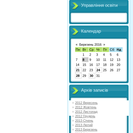
Управління освіти
Календар
«
Березень 2016
»
Пн
Вт
Ср
Чт
Пт
Сб
Нд
1
2
3
4
5
6
7
8
9
10
11
12
13
14
15
16
17
18
19
20
21
22
23
24
25
26
27
28
29
30
31
Архів записів
2012 Вересень
2012 Жовтень
2012 Листопад
2012 Грудень
2013 Січень
2013 Лютий
2013 Березень