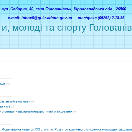
вул. Соборна, 40, смт Голованівськ, Кіровоградська обл., 26500
e-mail: inbox6@gl.kr-admin.gov.ua тел/факс (05252) 2-18-35
ти, молоді та спорту Головані
адів
(0)
ів англійської мови
(0)
а хімії
(0)
ого центру національно-патріотичного виховання
(0)
віті. Формування навичок ХХІ століття. Розвиток критичного мислення молодших школярів