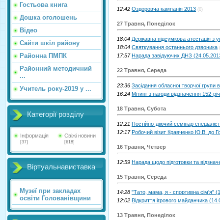
Гостьова книга
12:42
Оздоровча кампанія 2013
(0)
Дошка оголошень
27 Травня, Понеділок
Відео
18:04
Державна підсумкова атестація з у
Сайти шкіл району
18:04
Святкування останнього дзвоника
Районна ПМПК
17:57
Нарада завідуючих ДНЗ (24.05.201
Районний методичний
22 Травня, Середа
...
23:36
Засідання обласної творчої групи в
Учитель року-2019 у ...
16:24
Мітинг з нагоди відзначення 152-рі
18 Травня, Субота
Категорії розділу
12:21
Постійно-діючий семінар спеціаліст
12:17
Робочий візит Кравченко Ю.В. до Г
Інформація
Свіжі новини
[37]
[618]
16 Травня, Четвер
12:59
Нарада щодо підготовки та відзнач
Віртуальнавиставка
15 Травня, Середа
Музеї при закладах
14:28
"Тато, мама, я - спортивна сім'я" (
освіти Голованівщини
12:02
Відкриття ігрового майданчика (14.
13 Травня, Понеділок