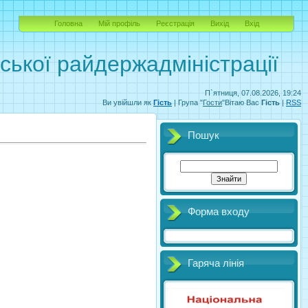
Головна
Мій профіль
Реєстрація
Вихід
Вхід
вської райдержадміністрації
П`ятниця, 07.08.2026, 19:24
Ви увійшли як
Гість
| Група "
Гости
"Вітаю Вас
Гість
|
RSS
Пошук
Форма входу
Гаряча лінія