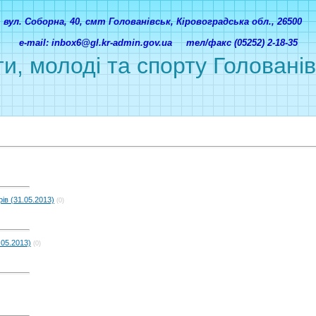
вул. Соборна, 40, смт Голованівськ, Кіровоградська обл., 26500
e-mail: inbox6@gl.kr-admin.gov.ua тел/факс (05252) 2-18-35
ти, молоді та спорту Головані
ів (31.05.2013)
(0)
.05.2013)
(0)