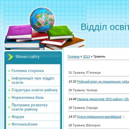
Відділ осві
Меню сайту
Головна
»
2013
»
Травень
Головна сторінка
31 Травня, П`ятниця
Інформація про відділ
15:32
Робочий візит до пришкільних табор
освіти
Структура освіти району
30 Травня, Четвер
Нормативна база
14:48
Нарада директорів ЗНЗ району (30
Програми розвитку
29 Травня, Середа
освіти району
Форум
14:37
Курси підвищення кваліфікації
(0)
Фотоальбоми
28 Травня, Вівторок