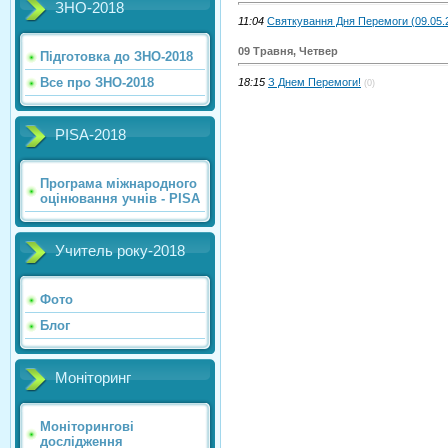
ЗНО-2018
11:04
Святкування Дня Перемоги (09.05.
09 Травня, Четвер
Підготовка до ЗНО-2018
Все про ЗНО-2018
18:15
З Днем Перемоги!
(0)
PISA-2018
Програма міжнародного
оцінювання учнів - PISA
Учитель року-2018
Фото
Блог
Моніторинг
Моніторингові
дослідження