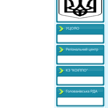
УЦОЯО
Регіональний центр
КЗ "КОІППО"
Голованівська РДА