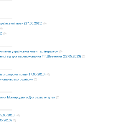
країнської мови (27.05.2013)
(0)
(0)
3)
(0)
чителів української мови та літератури
(0)
чниці від дня перепоховання Т.Г.Шевченка (22.05.2013)
(0)
ів з охорони праці (17.05.2013)
(0)
олованівського району
(0)
ення Міжнародного Дня захисту дітей
(0)
15.05.2013)
(0)
05.2013)
(0)