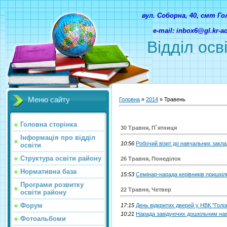
вул. Соборна, 40, смт Г
e-mail: inbox6@gl.kr-
Відділ осв
Меню сайту
Головна
»
2014
»
Травень
Головна сторінка
30 Травня, П`ятниця
Інформація про відділ
10:56
Робочий візит до навчальних закла
освіти
Структура освіти району
26 Травня, Понеділок
Нормативна база
15:53
Семінар-нарада керівників пришкіль
Програми розвитку
22 Травня, Четвер
освіти району
Форум
17:15
День відкритих дверей у НВК "Голова
10:21
Нарада завідуючих дошкільним нав
Фотоальбоми