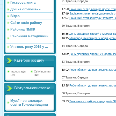
21 Травня, Середа
Гостьова книга
Дошка оголошень
17:56
Районний огляд-конкурс презентаці
17:49
Засідання заступників директорів з
Відео
17:07
Районний етап конкурсу-захисту на
Сайти шкіл району
20 Травня, Вівторок
Районна ПМПК
16:36
День відкритих дверей у Межирічківс
Районний методичний
16:15
Міжнародний конкурс знавців украї
...
14 Травня, Середа
Учитель року-2019 у ...
13:59
День відкритих дверей у Перегонів
Категорії розділу
13 Травня, Вівторок
18:02
Робочий візит до навчальних закла
Інформація
Свіжі новини
[37]
[618]
07 Травня, Середа
13:38
Робочий візит до навчальних закла
Віртуальнавиставка
06 Травня, Вівторок
Музеї при закладах
09:35
Змагання з футболу серед учнів З
освіти Голованівщини