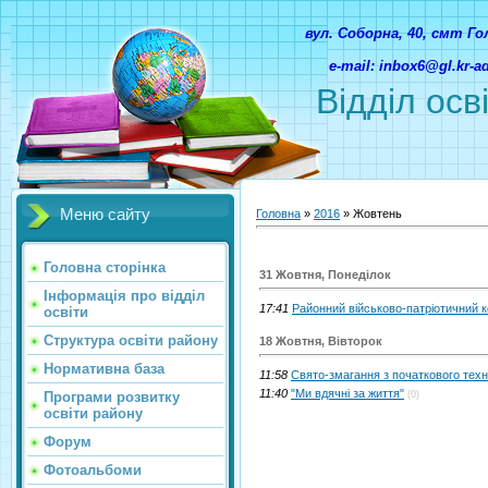
вул. Соборна, 40, смт Г
e-mail: inbox6@gl.kr-
Відділ осв
Меню сайту
Головна
»
2016
»
Жовтень
Головна сторінка
31 Жовтня, Понеділок
Інформація про відділ
17:41
Районний військово-патріотичний ко
освіти
Структура освіти району
18 Жовтня, Вівторок
Нормативна база
11:58
Свято-змагання з початкового тех
11:40
"Ми вдячні за життя"
Програми розвитку
(0)
освіти району
Форум
Фотоальбоми