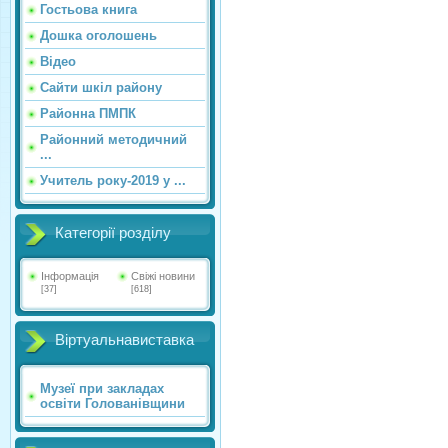
Гостьова книга
Дошка оголошень
Відео
Сайти шкіл району
Районна ПМПК
Районний методичний
...
Учитель року-2019 у ...
Категорії розділу
Інформація
Свіжі новини
[37]
[618]
Віртуальнавиставка
Музеї при закладах
освіти Голованівщини