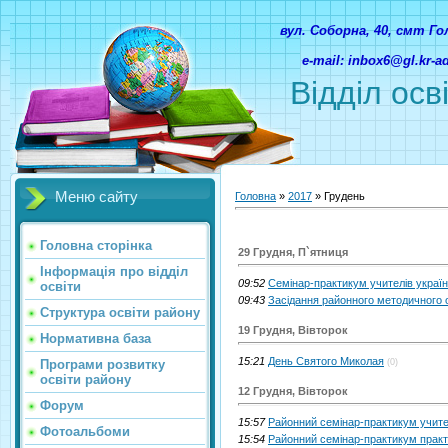
вул. Соборна, 40, смт Г
e-mail: inbox6@gl.kr-
Відділ осв
Меню сайту
Головна
»
2017
»
Грудень
Головна сторінка
29 Грудня, П`ятниця
Інформація про відділ
09:52
Семінар-практикум учителів україн
освіти
09:43
Засідання районного методичного 
Структура освіти району
19 Грудня, Вівторок
Нормативна база
15:21
День Святого Миколая
Програми розвитку
(0)
освіти району
12 Грудня, Вівторок
Форум
15:57
Районний семінар-практикум учител
Фотоальбоми
15:54
Районний семінар-практикум практи