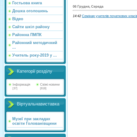
Гостьова книга
06 Грудня, Середа
Дошка оголошень
14:42
Семінар учителів початкових класі
Відео
Сайти шкіл району
Районна ПМПК
Районний методичний
...
Учитель року-2019 у ...
Категорії розділу
Інформація
Свіжі новини
[37]
[618]
Віртуальнавиставка
Музеї при закладах
освіти Голованівщини