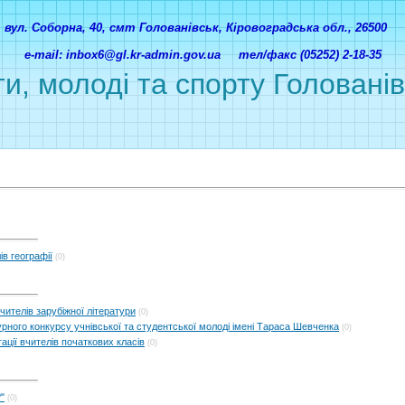
вул. Соборна, 40, смт Голованівськ, Кіровоградська обл., 26500
e-mail: inbox6@gl.kr-admin.gov.ua тел/факс (05252) 2-18-35
ти, молоді та спорту Головані
в географії
(0)
чителів зарубіжної літератури
(0)
урного конкурсу учнівської та студентської молоді імені Тараса Шевченка
(0)
ації вчителів початкових класів
(0)
"
(0)