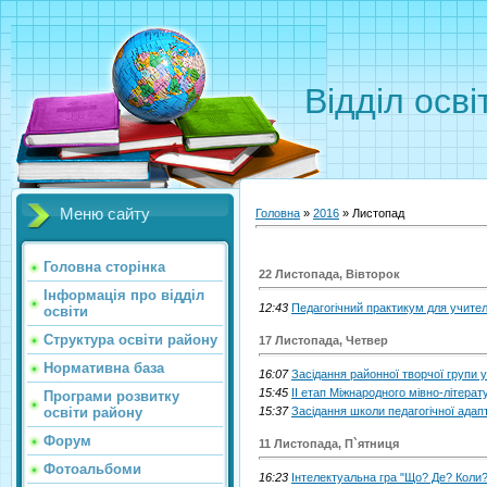
Відділ осві
Меню сайту
Головна
»
2016
»
Листопад
Головна сторінка
22 Листопада, Вівторок
Інформація про відділ
12:43
Педагогічний практикум для учителі
освіти
Структура освіти району
17 Листопада, Четвер
Нормативна база
16:07
Засідання районної творчої групи у
15:45
ІІ етап Міжнародного мівно-літерат
Програми розвитку
освіти району
15:37
Засідання школи педагогічної адапт
Форум
11 Листопада, П`ятниця
Фотоальбоми
16:23
Інтелектуальна гра "Що? Де? Коли?