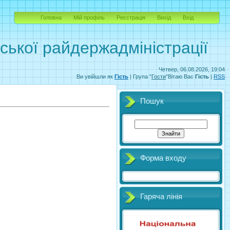
Головна
Мій профіль
Реєстрація
Вихід
Вхід
вської райдержадміністрації
Четвер, 06.08.2026, 19:04
Ви увійшли як
Гість
| Група "
Гости
"Вітаю Вас
Гість
|
RSS
Пошук
Форма входу
Гаряча лінія