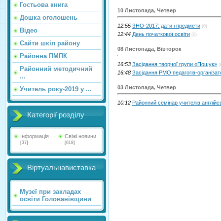
Гостьова книга
10 Листопада, Четвер
Дошка оголошень
12:55
ЗНО-2017: дати і предмети
(0)
Відео
12:44
День початкової освіти
(0)
Сайти шкіл району
08 Листопада, Вівторок
Районна ПМПК
16:53
Засідання творчої групи «Пошук»
(
Районний методичний
16:48
Засідання РМО педагогів-організато
...
03 Листопада, Четвер
Учитель року-2019 у ...
10:12
Районний семінар учителів англійс
Категорії розділу
Інформація
Свіжі новини
[37]
[618]
Віртуальнавиставка
Музеї при закладах
освіти Голованівщини