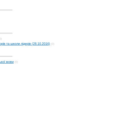
0)
рів та школи лідерів (28.10.2016)
(0)
ької мови
(0)