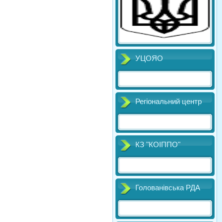
УЦОЯО
Регіональний центр
КЗ "КОІППО"
Голованівська РДА