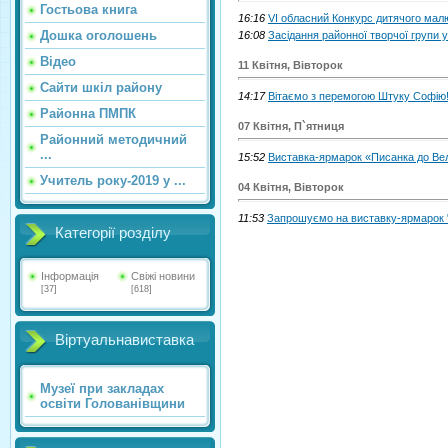
Гостьова книга
16:16
VI обласний Конкурс дитячого мал
Дошка оголошень
16:08
Засідання районної творчої групи 
Відео
11 Квітня, Вівторок
Сайти шкіл району
14:17
Вітаємо з перемогою Штуку Софію
Районна ПМПК
07 Квітня, П`ятниця
Районний методичний
...
15:52
Виставка-ярмарок «Писанка до Ве
Учитель року-2019 у ...
04 Квітня, Вівторок
11:53
Запрошуємо на виставку-ярмарок 
Категорії розділу
Інформація
Свіжі новини
[37]
[618]
Віртуальнавиставка
Музеї при закладах
освіти Голованівщини