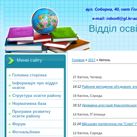
вул. Соборна, 40, смт Г
e-mail: inbox6@gl.kr-
Відділ осв
Меню сайту
Головна
»
2017
»
Квітень
Головна сторінка
27 Квітня, Четвер
Інформація про відділ
14:12
Районне методичне об’єднання вч
освіти
Структура освіти району
19 Квітня, Середа
Нормативна база
16:12
Державна атестація Красногірсько
Програми розвитку
14 Квітня, П`ятниця
освіти району
Форум
11:24
Військово-патріотична гра "Сокіл" (
Фотоальбоми
12 Квітня, Середа