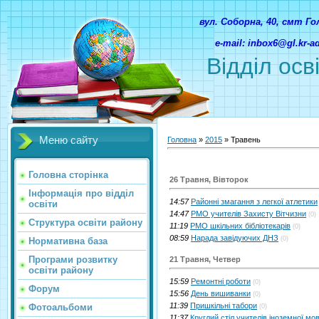
вул. Соборна, 40, смт Г
e-mail: inbox6@gl.kr-
Відділ осв
Меню сайту
Головна
»
2015
»
Травень
Головна сторінка
26 Травня, Вівторок
Інформація про відділ
14:57
Районні змагання з легкої атлетики
освіти
14:47
РМО учителів Захисту Вітчизни
(0)
Структура освіти району
11:19
РМО шкільних бібліотекарів
(0)
08:59
Нарада завідуючих ДНЗ
(0)
Нормативна база
Програми розвитку
21 Травня, Четвер
освіти району
15:59
Ремонтні роботи
(0)
Форум
15:56
День вишиванки
(0)
11:39
Пришкільні табори
Фотоальбоми
(0)
11:37
Круглий стіл учителів іноземної мо