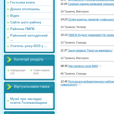
Гостьова книга
11:20
Семінар-нарада керівників пришкіл
Дошка оголошень
19 Травня, Вівторок
Відео
14:23
Огляд-конкурс проектів учнівсько
Сайти шкіл району
14 Травня, Четвер
Районна ПМПК
15:13
УВАГА! Будьте уважними! Не зали
Районний методичний
...
13 Травня, Середа
Учитель року-2019 у ...
11:37
Захід-реквієм "Герої не вмирають"
12 Травня, Вівторок
Категорії розділу
08:35
Настановча сесія МАН
(0)
Інформація
Свіжі новини
06 Травня, Середа
[37]
[618]
12:45
Результати вебометричного рейти
університету
(0)
Віртуальнавиставка
Музеї при закладах
освіти Голованівщини