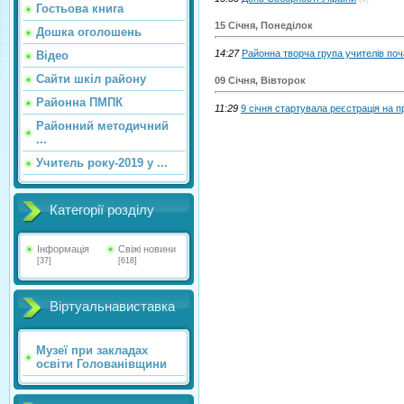
Гостьова книга
15 Січня, Понеділок
Дошка оголошень
14:27
Районна творча група учителів поч
Відео
Сайти шкіл району
09 Січня, Вівторок
Районна ПМПК
11:29
9 січня стартувала реєстрація на 
Районний методичний
...
Учитель року-2019 у ...
Категорії розділу
Інформація
Свіжі новини
[37]
[618]
Віртуальнавиставка
Музеї при закладах
освіти Голованівщини