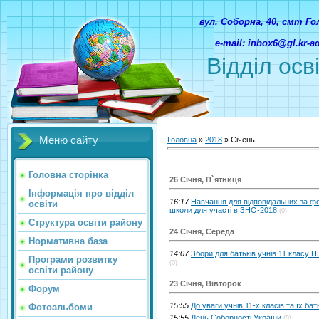
вул. Соборна, 40, смт Г
e-mail: inbox6@gl.kr-
Відділ осв
Меню сайту
Головна
»
2018
»
Січень
Головна сторінка
26 Січня, П`ятниця
Інформація про відділ
16:17
Навчання для відповідальних за ф
освіти
школи для участі в ЗНО-2018
(0)
Структура освіти району
24 Січня, Середа
Нормативна база
14:07
Збори для батьків учнів 11 класу НВ
Програми розвитку
(0)
освіти району
23 Січня, Вівторок
Форум
15:55
До уваги учнів 11-х класів та їх бать
Фотоальбоми
15:55
День Соборності України
(0)