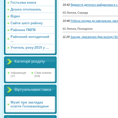
Гостьова книга
16:42
Відкриття дитячого майданчика в с
Дошка оголошень
03 Липня, Середа
Відео
10:46
Робоча поїздка до навчальних закл
Сайти шкіл району
01 Липня, Понеділок
Районна ПМПК
Районний методичний
11:29
Заходи, присвячені Дню молоді (30
...
Учитель року-2019 у ...
Категорії розділу
Інформація
Свіжі новини
[37]
[618]
Віртуальнавиставка
Музеї при закладах
освіти Голованівщини