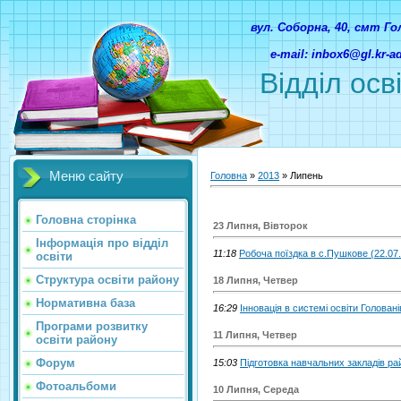
вул. Соборна, 40, смт Г
e-mail: inbox6@gl.kr-
Відділ осв
Меню сайту
Головна
»
2013
»
Липень
Головна сторінка
23 Липня, Вівторок
Інформація про відділ
11:18
Робоча поїздка в с.Пушкове (22.07
освіти
Структура освіти району
18 Липня, Четвер
Нормативна база
16:29
Інновація в системі освіти Голован
Програми розвитку
11 Липня, Четвер
освіти району
Форум
15:03
Підготовка навчальних закладів ра
Фотоальбоми
10 Липня, Середа