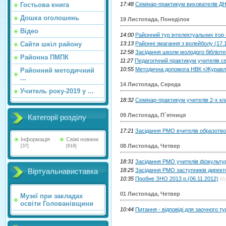
Гостьова книга
17:48
Семінар-практикум вихователів ДН
Дошка оголошень
19 Листопада, Понеділок
Відео
14:00
Районний тур інтелектуальних ігор 
Сайти шкіл району
13:13
Районні змагання з волейболу (17.
12:58
Засідання школи молодого бібліоте
Районна ПМПК
11:27
Педагогічний практикум учителів св
10:55
Методична допомога НВК «Журавлин
Районний методичний
...
14 Листопада, Середа
Учитель року-2019 у ...
18:32
Семінар-практикум учителів 2-х кла
09 Листопада, П`ятниця
Категорії розділу
17:21
Засідання РМО вчителів образотво
Інформація
Свіжі новини
08 Листопада, Четвер
[37]
[618]
18:31
Засідання РМО учителів фізкультур
18:25
Засідання РМО заступників директо
Віртуальнавиставка
10:35
Пробне ЗНО 2013 р.(06.11.2012)
(0)
01 Листопада, Четвер
Музеї при закладах
освіти Голованівщини
10:44
Питання - відповіді для заочного т