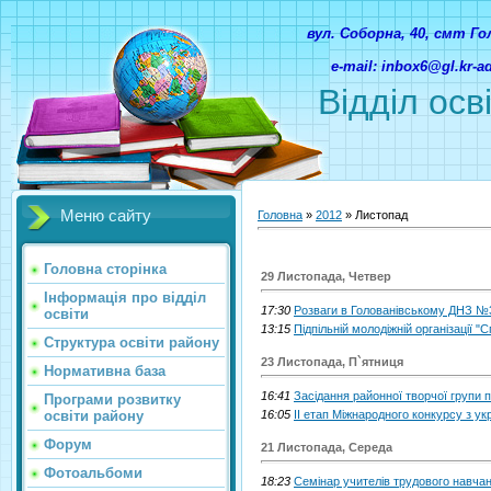
вул. Соборна, 40, смт Г
e-mail: inbox6@gl.kr-
Відділ осв
Меню сайту
Головна
»
2012
»
Листопад
Головна сторінка
29 Листопада, Четвер
Інформація про відділ
17:30
Розваги в Голованівському ДНЗ №3
освіти
13:15
Підпільній молодіжній організації "С
Структура освіти району
23 Листопада, П`ятниця
Нормативна база
16:41
Засідання районної творчої групи п
Програми розвитку
освіти району
16:05
ІІ етап Міжнародного конкурсу з ук
Форум
21 Листопада, Середа
Фотоальбоми
18:23
Семінар учителів трудового навчан