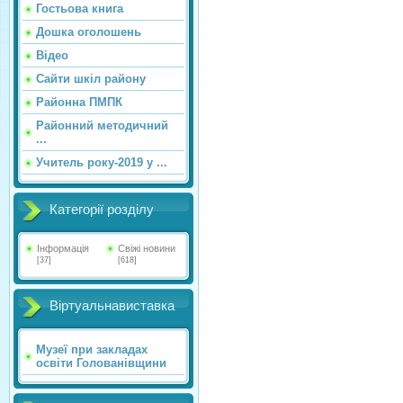
Гостьова книга
Дошка оголошень
Відео
Сайти шкіл району
Районна ПМПК
Районний методичний
...
Учитель року-2019 у ...
Категорії розділу
Інформація
Свіжі новини
[37]
[618]
Віртуальнавиставка
Музеї при закладах
освіти Голованівщини