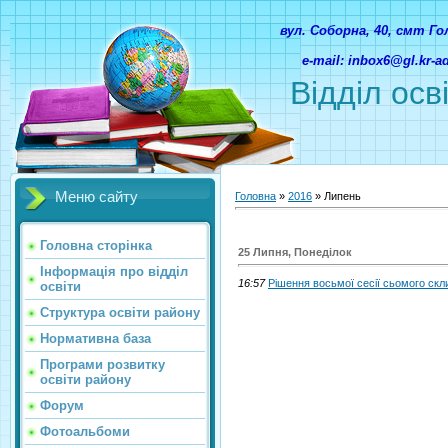
вул. Соборна, 40, смт Г
e-mail: inbox6@gl.kr-
Відділ осв
Меню сайту
Головна
»
2016
»
Липень
Головна сторінка
25 Липня, Понеділок
Інформація про відділ
16:57
Рішення восьмої сесії сьомого скл
освіти
Структура освіти району
Нормативна база
Програми розвитку
освіти району
Форум
Фотоальбоми