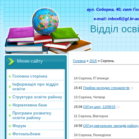
вул. Соборна, 40, смт Г
e-mail: inbox6@gl.kr-
Відділ осв
Меню сайту
Головна
»
2015
»
Серпень
Головна сторінка
14 Серпня, П`ятниця
Інформація про відділ
15:41
Прийом молодих спеціалістів
освіти
(0)
Структура освіти району
13 Серпня, Четвер
Нормативна база
15:04
Об’їзд шкіл, 12/08/15
(1)
Програми розвитку
11 Серпня, Вівторок
освіти району
Форум
16:56
Об’їзд навчальних закладів району,
Фотоальбоми
10 Серпня, Понеділок