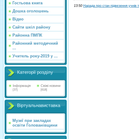
Гостьова книга
13:50
Нарада про стан підвезення учнів 
Дошка оголошень
Відео
Сайти шкіл району
Районна ПМПК
Районний методичний
...
Учитель року-2019 у ...
Категорії розділу
Інформація
Свіжі новини
[37]
[618]
Віртуальнавиставка
Музеї при закладах
освіти Голованівщини