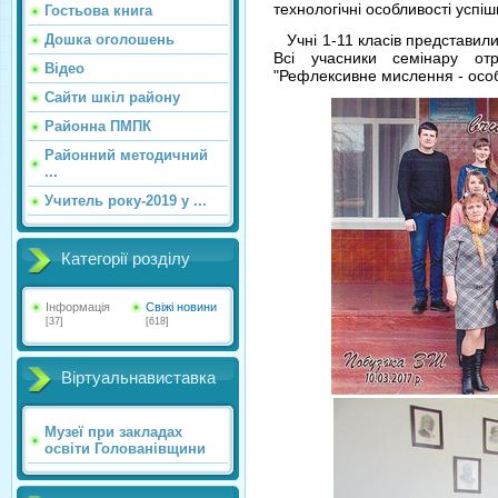
технологічні особливості успі
Гостьова книга
Дошка оголошень
Учні 1-11 класів представили т
Всі учасники семінару от
Відео
"Рефлексивне мислення - особ
Сайти шкіл району
Районна ПМПК
Районний методичний
...
Учитель року-2019 у ...
Категорії розділу
Інформація
Свіжі новини
[37]
[618]
Віртуальнавиставка
Музеї при закладах
освіти Голованівщини