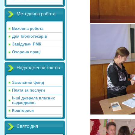
Методична робота
Виховна робота
Для бібліотекарів
Завідувач РМК
Охорона праці
Надходження коштів
Загальний фонд
Плата за послуги
Інші джерела власних
надходжень
Кошториси
Свято дня