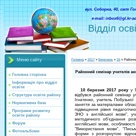
вул. Соборна, 40, смт Г
e-mail: inbox6@gl.kr-
Відділ осв
Меню сайту
Головна
»
2017
»
Березень
»
16
» Районни
Районний семінар учителів ан
Головна сторінка
Інформація про відділ
освіти
10 березня 2017 року
у П
відбувся районний семінар у
Структура освіти району
Ігнатенко, учитель Побузької 
Нормативна база
заняття за матеріалами облас
підвищення рівня педагогічно
Програми розвитку
ЗНО з англійської мови", у
освіти району
методичного об'єднання розг
Форум
англійської мови, особливості
"Використання мови", "Письм
Фотоальбоми
форми з розгорнутою відпов