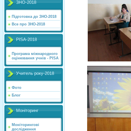
ЗНО-2018
Підготовка до ЗНО-2018
Все про ЗНО-2018
PISA-2018
Програма міжнародного
оцінювання учнів - PISA
Учитель року-2018
Фото
Блог
Моніторинг
Моніторингові
дослідження