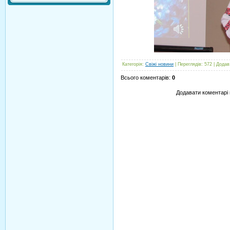
Категорія
:
Свіжі новини
|
Переглядів
:
572
|
Додав
Всього коментарів
:
0
Додавати коментарі 