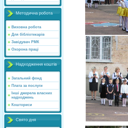
Методична робота
Виховна робота
Для бібліотекарів
Завідувач РМК
Охорона праці
Надходження коштів
Загальний фонд
Плата за послуги
Інші джерела власних
надходжень
Кошториси
Свято дня