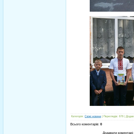
Категорія
:
Свіжі новини
|
Переглядів
:
676
|
Додав
Всього коментарів
:
0
Додавати коментарі 