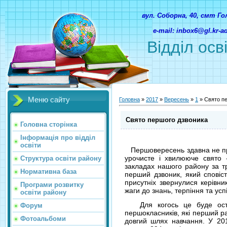
вул. Соборна, 40, смт Г
e-mail: inbox6@gl.kr-
Відділ осв
Меню сайту
Головна
»
2017
»
Вересень
»
1
» Свято п
Свято першого дзвоника
Головна сторінка
Інформація про відділ
освіти
Першовересень здавна не прос
урочисте і хвилююче свято 
Структура освіти району
закладах нашого району за т
Нормативна база
перший дзвоник, який сповіс
присутніх звернулися керівни
Програми розвитку
жаги до знань, терпіння та успі
освіти району
Для когось це буде останн
Форум
першокласників, які перший р
Фотоальбоми
довгий шлях навчання. У 20