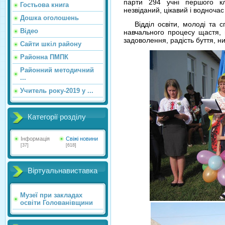
парти 294 учні першого кл
Гостьова книга
незвіданий, цікавий і водноча
Дошка оголошень
Відділ освіти, молоді та сп
Відео
навчального процесу щастя, 
задоволення, радість буття, низ
Сайти шкіл району
Районна ПМПК
Районний методичний
...
Учитель року-2019 у ...
Категорії розділу
Інформація
Свіжі новини
[37]
[618]
Віртуальнавиставка
Музеї при закладах
освіти Голованівщини