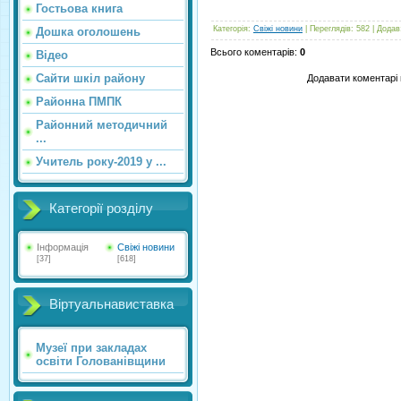
Гостьова книга
Категорія
:
Свіжі новини
|
Переглядів
:
582
|
Додав
Дошка оголошень
Всього коментарів
:
0
Відео
Сайти шкіл району
Додавати коментарі 
Районна ПМПК
Районний методичний
...
Учитель року-2019 у ...
Категорії розділу
Інформація
Свіжі новини
[37]
[618]
Віртуальнавиставка
Музеї при закладах
освіти Голованівщини