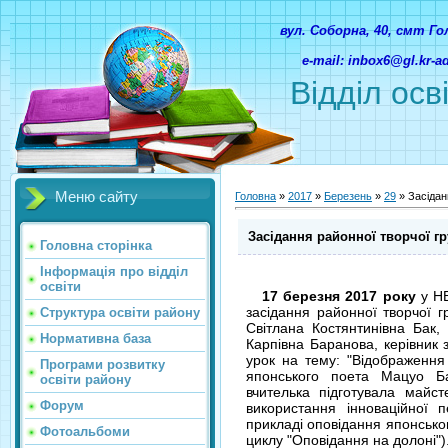
вул. Соборна, 40, смт Г
e-mail: inbox6@gl.kr-
Відділ осв
Меню сайту
Головна
»
2017
»
Березень
»
29
» Засідан
Засідання районної творчої гр
Головна сторінка
Інформація про відділ
освіти
17 березня 2017 року
у НВ
засідання районної творчої гр
Структура освіти району
Світлана Костянтинівна Бак,
Нормативна база
Карпівна Баранова, керівник з
урок на тему: "Відображення
Програми розвитку
японського поета Мацуо Ба
освіти району
вчителька підготувала майст
Форум
використання інноваційної п
прикладі оповідання японсько
Фотоальбоми
циклу "Оповідання на долоні")