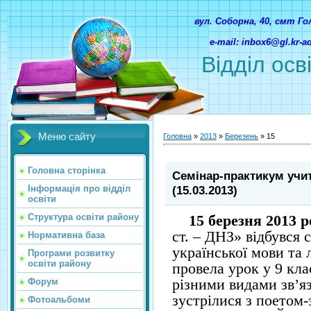
вул. Соборна, 40, смт Г
e-mail: inbox6@gl.kr-
Відділ осв
Меню сайту
Головна
»
2013
»
Березень
»
15
Головна сторінка
Семінар-практикум учит
Інформація про відділ
(15.03.2013)
освіти
Структура освіти району
15 березня 2013 
ст. – ДНЗ» відбувся 
Нормативна база
української мови та
Програми розвитку
освіти району
провела урок у 9 кла
різними видами зв’я
Форум
зустрілися з поетом
Фотоальбоми