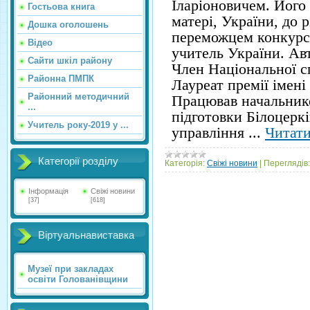
Іларіоновичем. Його
Гостьова книга
матері, України, до 
Дошка оголошень
переможцем конкурс
Відео
учитель України. Авт
Сайти шкіл району
Член Національної с
Районна ПМПК
Лауреат премії імені
Районний методичний
Працював начальнико
...
підготовки Білоцеркі
Учитель року-2019 у ...
управління
...
Читати
Категорії розділу
Категорія:
Свіжі новини
|
Переглядів:
Інформація
Свіжі новини
[37]
[618]
Віртуальнавиставка
Музеї при закладах
освіти Голованівщини