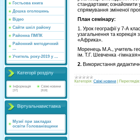
Гостьова книга
стандартами; ознайомити у
спрямування зміненої прог
Дошка оголошень
План семінару:
Відео
Сайти шкіл району
1. Урок географії у 7-А кла
узагальнення та корекція з
Районна ПМПК
«Африка».
Районний методичний
...
Моренець М.А., учитель гео
ім. Т.Г. Шевченка -гімназія»
Учитель року-2019 у ...
2.
Використання дидактичн
Категорії розділу
Категорія:
Свіжі новини
|
Переглядів:
Інформація
Свіжі новини
[37]
[618]
Віртуальнавиставка
Музеї при закладах
освіти Голованівщини