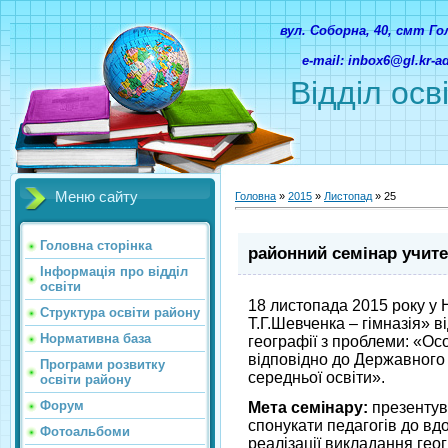
вул. Соборна, 40, смт Г
e-mail: inbox6@gl.kr-
Відділ осв
Меню сайту
Головна
»
2015
»
Листопад
»
25
Головна сторінка
районний семінар учите
Інформація про відділ
освіти
18 листопада 2015 року у НВ
Структура освіти району
Т.Г.Шевченка – гімназія» 
Нормативна база
географії з проблеми: «Ос
відповідно до Державного 
Програми розвитку
середньої освіти».
освіти району
Форум
Мета семінару:
презентува
спонукати педагогів до вд
Фотоальбоми
реалізації викладання ге