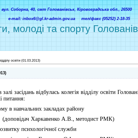
вул. Соборна, 40, смт Голованівськ, Кіровоградська обл., 26500
e-mail: inbox6@gl.kr-admin.gov.ua тел/факс (05252) 2-18-35
ти, молоді та спорту Головані
відділу освіти (01.03.2013)
013)
 залі засідань відбулась колегія відділу освіти Голов
і питання:
зму в навчальних закладах району
(доповідач Харкавенко А.В., методист РМК)
озвитку психологічної служби