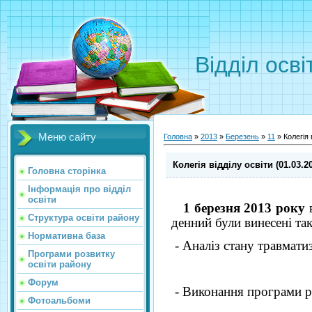
Відділ осві
Меню сайту
Головна
»
2013
»
Березень
»
11
» Колегія 
Колегія відділу освіти (01.03.2
Головна сторінка
Інформація про відділ
освіти
1 березня 2013 року
в
Структура освіти району
денний були винесені так
Нормативна база
- Аналіз стану травмати
Програми розвитку
освіти району
Форум
- Виконання програми р
Фотоальбоми