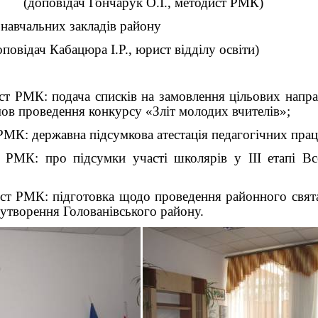
(доповідач Гончарук О.І., методист РМК)
 навчальних закладів району
оповідач Кабацюра І.Р., юрист відділу освіти)
ст РМК: подача списків на замовлення цільових напра
ов проведення конкурсу «Зліт молодих вчителів»;
РМК: державна підсумкова атестація педагогічних прац
 РМК: про підсумки участі школярів у ІІІ етапі Вс
ст РМК: підготовка щодо проведення районного свята
і утворення Голованівського району.