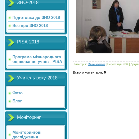
ЗНО-2018
Підготовка до ЗНО-2018
Все про ЗНО-2018
PISA-2018
Програма міжнародного
оцінювання учнів - PISA
Категорія
:
Свіжі новини
|
Переглядів
:
637
|
Додав
Всього коментарів
:
0
Учитель року-2018
Фото
Блог
Моніторинг
Моніторингові
дослідження