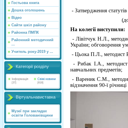
Гостьова книга
- Затвердження статутів
Дошка оголошень
Відео
(д
Сайти шкіл району
На колегії виступили:
Районна ПМПК
- Лівітчук Н.Л., методи
Районний методичний
України; обговорення ум
...
Учитель року-2019 у ...
- Цьока П.Л., методист 
- Рибак І.А., методист
Категорії розділу
навчальних предметів;
- Вареник С.М., методи
Інформація
Свіжі новини
[37]
[618]
відзначення 90-ї річниц
Віртуальнавиставка
Музеї при закладах
освіти Голованівщини