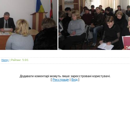
:
Henry
|
Рейтинг
:
5.0
/
1
Додавати коментарі можуть лише зареєстровані користувачі.
[
Реєстрація
|
Вхід
]