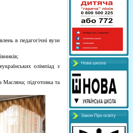
влень в педагогічні вузи
івників;
Нова школа
еукраїнських олімпіад з
 Масляна; підготовка та
Закон Про освіту