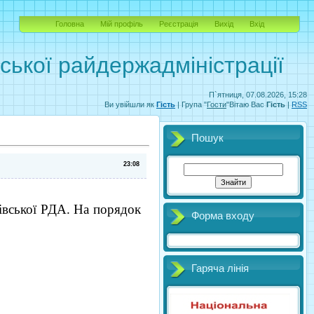
Головна
Мій профіль
Реєстрація
Вихід
Вхід
вської райдержадміністрації
П`ятниця, 07.08.2026, 15:28
Ви увійшли як
Гість
| Група "
Гости
"Вітаю Вас
Гість
|
RSS
Пошук
23:08
анівської РДА. На порядок
Форма входу
Гаряча лінія