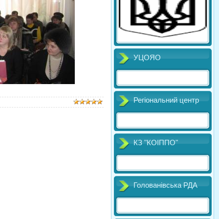
УЦОЯО
Регіональний центр
КЗ "КОІППО"
Голованівська РДА