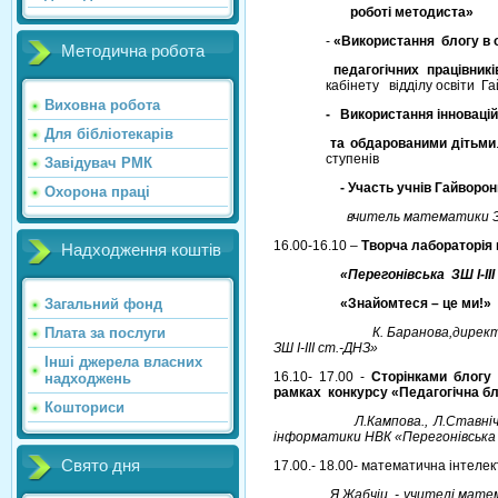
роботі методиста»
-
«Використання блогу в 
Методична робота
педагогічних працівникі
кабінету відділу освіти Га
Виховна робота
- Використання інновацій
Для бібліотекарів
та обдарованими дітьми
ступенів
Завідувач РМК
- Участь учнів Гайворонщин
Охорона праці
вчитель математики ЗШ І-ІІ
16.00-16.10 –
Творча лабораторія
Надходження коштів
«Перегонівська ЗШ І-ІІІ 
Загальний фонд
«Знайомтеся – це ми!»
Плата за послуги
К. Баранова,директор навч
ЗШ І-ІІІ ст.-ДНЗ»
Інші джерела власних
16.10- 17.00 -
Сторінками блогу
надходжень
рамках
конкурсу «Педагогічна б
Кошториси
Л.Кампова., Л.Ставніченко,
інформатики НВК «Перегонівська ЗШ
Свято дня
17.00.- 18.00- математична інтеле
Я.Жабчіц - учителі математик