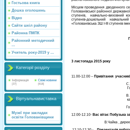
Гостьова книга
Місцем проведення дводенного сем
Дошка оголошень
Голованівської районної державної
ступенів, навчально-виховний ко
Відео
ступенів-дошкільний навчаль
«Голованівська ЗШ І-ІІІ ступенів іме
Сайти шкіл району
Районна ПМПК
Районний методичний
...
Учитель року-2019 у ...
3 листопада 2015 року
Категорії розділу
11.00-12.00 –
Привітання учасникі
Інформація
Свіжі новини
С.
[37]
[618]
Го
В
Віртуальнавиставка
ка
Го
Музеї при закладах
12.00-12.10-
Вас вітає Побузька за
освіти Голованівщини
В.Чайка , директор Побузь
12.10-12.30
- Презентація робот