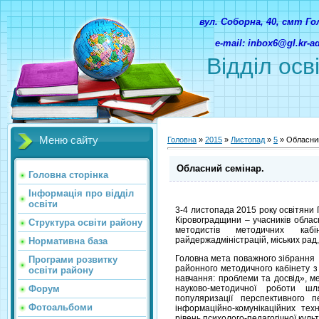
вул. Соборна, 40, смт Г
e-mail: inbox6@gl.kr-
Відділ осв
Меню сайту
Головна
»
2015
»
Листопад
»
5
» Обласний
Обласний семінар.
Головна сторінка
Інформація про відділ
освіти
3-4 листопада 2015 року освітяни 
Кіровоградщини – учасників обласно
Структура освіти району
методистів методичних кабін
райдержадміністрацій, міських рад,
Нормативна база
Головна мета поважного зібрання 
Програми розвитку
районного методичного кабінету 
освіти району
навчання: проблеми та досвід», м
Форум
науково-методичної роботи ш
популяризації перспективного 
Фотоальбоми
інформаційно-комунікаційних тех
рівень психолого-педагогічної куль