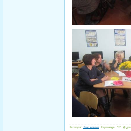
Категорія
:
Свіжі новини
|
Переглядів
:
762
|
Додав