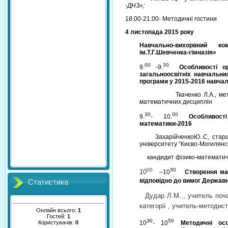
-ДНЗ»;
18.00-21.00- Методичні гостини
4 листопада 2015 року
Навчально-вихорвний ко
ім.Т.Г.Шевченка-гімназія»
00
30
9.
-9.
Особливості о
загальноосвітніх навчальни
програми у 2015-2016 навча
Ткаченко Л.А., методист
математичних дисциплін
30
00
9.
- 10.
Особливос
математики-2016
ЗахарійченкоЮ..С, старши
університету “Києво-Могилянс
кандидит фізико-математич
00
30
10
–10
Створення ма
відповідно до вимог Державн
Статистика
Дудар Л.М.., учитель почат
категорії , учитель-методис
Онлайн всього:
1
Гостей:
1
30
50
10
- 10
Методичні ос
Користувачів:
0