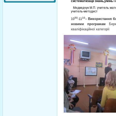
систематизації знань,умінь і 
Медведчук М.П. учитель матем
учитель-методист
50
10
Використання б
10
-11
–
новими програмам
Бер
кваліфікаційної категорії