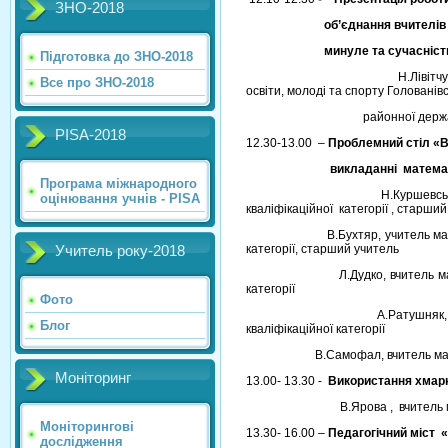
ЗНО-2018
об’єднання вчителів мате
минуле та сучасність Го
Підготовка до ЗНО-2018
Н.Лівітчук , методист р
Все про ЗНО-2018
освіти, молоді та спорту Голов
районної державної ад
PISA-2018
12.30-13.00 –
Проблемний стіл «В
викладанні математики:
Програма міжнародного
Н.Куршевська, учитель ма
оцінювання учнів - PISA
кваліфікаційної категорії , старший
В.Бухтяр, учитель математики 
категорії, старший учитель
Учитель року-2018
Л.Дудко, вчитель математики
категорії
Фото
А.Ратушняк, вчитель мате
Блог
кваліфікаційної категорії
В.Самофал, вчитель математики
Моніторинг
13.00- 13.30 -
Використання хмарн
В.Ярова , вчитель
Моніторингові
13.30- 16.00 –
Педагогічний міст 
дослідження