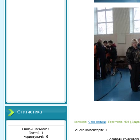
Статистика
Категорія
:
Свіжі новини
|
Переглядів
:
698
|
Додав
Онлайн всього:
1
Всього коментарів
:
0
Гостей:
1
Користувачів:
0
Додавати коментарі 