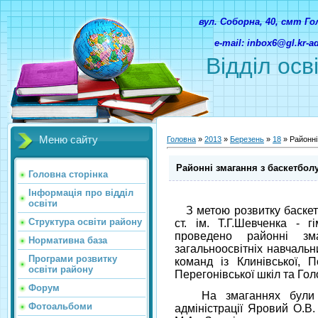
вул. Соборна, 40, смт Г
e-mail: inbox6@gl.kr-
Відділ осв
Меню сайту
Головна
»
2013
»
Березень
»
18
» Районні
Районні змагання з баскетболу 
Головна сторінка
Інформація про відділ
освіти
З метою розвитку баскетбо
Структура освіти району
ст. ім. Т.Г.Шевченка - г
проведено районні зм
Нормативна база
загальноосвітніх навчальн
Програми розвитку
команд із Клинівської, По
освіти району
Перегонівської шкіл та Гол
Форум
На змаганнях були пр
Фотоальбоми
адміністрації Яровий О.В.