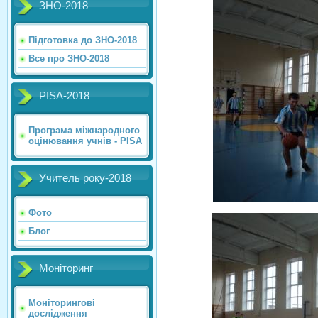
ЗНО-2018
Підготовка до ЗНО-2018
Все про ЗНО-2018
PISA-2018
Програма міжнародного
оцінювання учнів - PISA
Учитель року-2018
Фото
Блог
Моніторинг
Моніторингові
дослідження