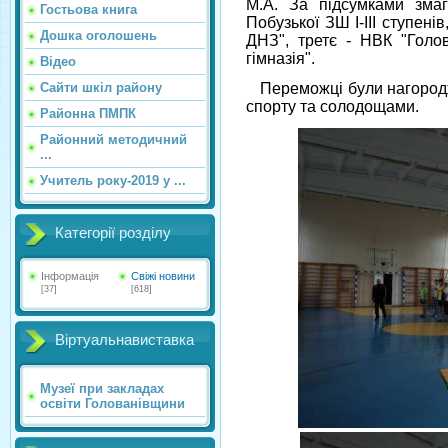
М.А. За підсумками зма
Гостьова книга
Побузької ЗШ І-ІІІ ступенів
Дошка оголошень
ДНЗ", третє - НВК "Голова
гімназія".
Відео
Сайти шкіл району
Переможці були нагородже
спорту та солодощами.
Районна ПМПК
Районний методичний
...
Учитель року-2019 у ...
Категорії розділу
Інформація
Свіжі новини
[37]
[618]
Віртуальнавиставка
Музеї при закладах
освіти Голованівщини