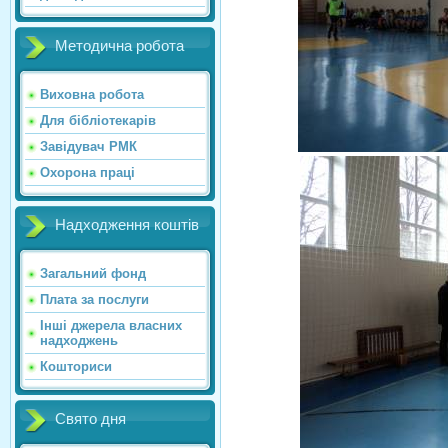
Методична робота
Виховна робота
Для бібліотекарів
Завідувач РМК
Охорона праці
Надходження коштів
Загальний фонд
Плата за послуги
Інші джерела власних
надходжень
Кошториси
Свято дня