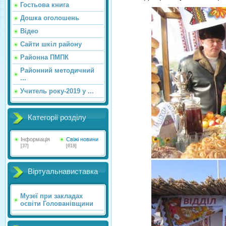
Гостьова книга
Дошка оголошень
Відео
Сайти шкіл району
Районна ПМПК
Районний методичний
...
Учитель року-2019 у ...
Категорії розділу
Інформація
Свіжі новини
[37]
[618]
Віртуальнавиставка
Музеї при закладах
освіти Голованівщини