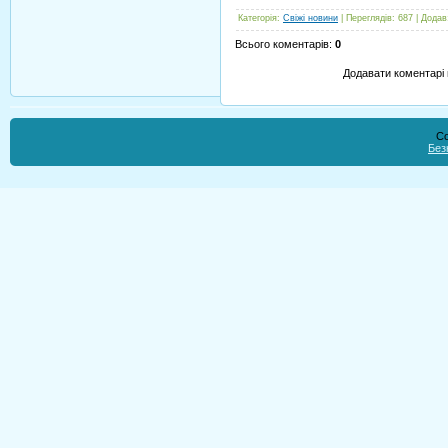
Категорія
:
Свіжі новини
|
Переглядів
:
687
|
Додав
Всього коментарів
:
0
Додавати коментарі 
Co
Без