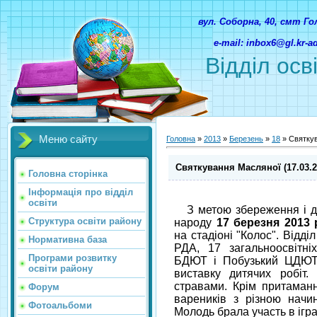
вул. Соборна, 40, смт Г
e-mail: inbox6@gl.kr-
Відділ осв
Меню сайту
Головна
»
2013
»
Березень
»
18
» Святкув
Святкування Масляної (17.03.2
Головна сторінка
Інформація про відділ
освіти
З метою збереження і до
Структура освіти району
народу
17 березня 2013 
на стадіоні "Колос". Відді
Нормативна база
РДА, 17 загальноосвітні
Програми розвитку
БДЮТ і Побузький ЦДЮТ в
освіти району
виставку дитячих робіт.
стравами. Крім притаманн
Форум
вареників з різною начи
Фотоальбоми
Молодь брала участь в ігра