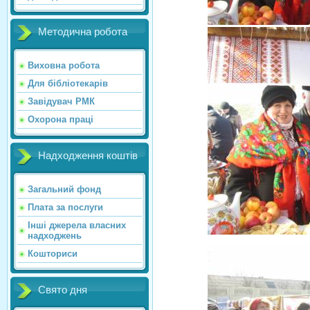
Методична робота
Виховна робота
Для бібліотекарів
Завідувач РМК
Охорона праці
Надходження коштів
Загальний фонд
Плата за послуги
Інші джерела власних
надходжень
Кошториси
Свято дня