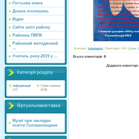
Гостьова книга
Дошка оголошень
Відео
Сайти шкіл району
Районна ПМПК
Районний методичний
...
Категорія
:
Інформація
|
Переглядів
:
634
|
Додав
:
Учитель року-2019 у ...
Всього коментарів
:
0
Додавати коментарі 
Категорії розділу
Інформація
Свіжі новини
[37]
[618]
Віртуальнавиставка
Музеї при закладах
освіти Голованівщини