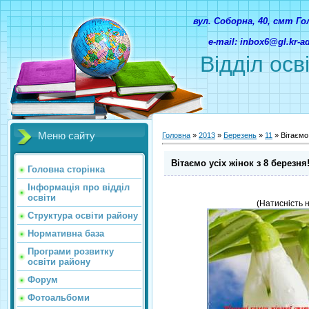
вул. Соборна, 40, смт Г
e-mail: inbox6@gl.kr-
Відділ осв
Меню сайту
Головна
»
2013
»
Березень
»
11
» Вітаємо 
Вітаємо усіх жінок з 8 березня
Головна сторінка
Інформація про відділ
освіти
(Натисність 
Структура освіти району
Нормативна база
Програми розвитку
освіти району
Форум
Фотоальбоми