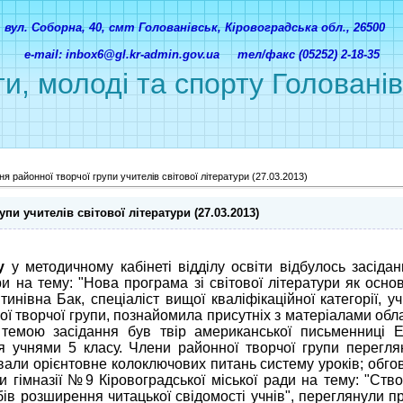
вул. Соборна, 40, смт Голованівськ, Кіровоградська обл., 26500
e-mail: inbox6@gl.kr-admin.gov.ua тел/факс (05252) 2-18-35
ти, молоді та спорту Головані
я районної творчої групи учителів світової літератури (27.03.2013)
пи учителів світової літератури (27.03.2013)
у
у методичному кабінеті відділу освіти відбулось засідан
ури на тему: "Нова програма зі світової літератури як ос
тинівна Бак, спеціаліст вищої кваліфікаційної категорії, у
онної творчої групи, познайомила присутніх з матеріалами об
темою засідання був твір американської письменниці Е
я учнями 5 класу. Члени районної творчої групи перегля
вали орієнтовне колоключових питань систему уроків; обго
ри гімназії №9 Кіровоградської міської ради на тему: "Ст
обів розширення читацької свідомості учнів", переглянули 