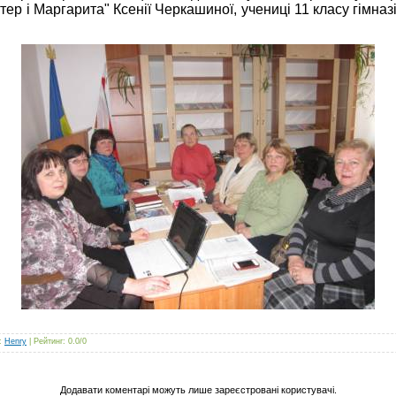
р і Маргарита" Ксенії Черкашиної, учениці 11 класу гімназі
:
Henry
|
Рейтинг
:
0.0
/
0
Додавати коментарі можуть лише зареєстровані користувачі.