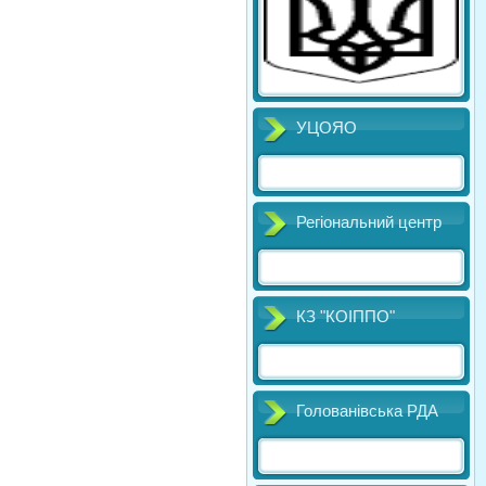
УЦОЯО
Регіональний центр
КЗ "КОІППО"
Голованівська РДА