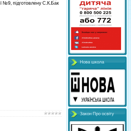
ї №9, підготовлену С.К.Бак
Нова школа
Закон Про освіту