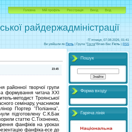
Головна
Мій профіль
Реєстрація
Вихід
Вхід
вської райдержадміністрації
П`ятниця, 07.08.2026, 01:41
Ви увійшли як
Гість
| Група "
Гости
"Вітаю Вас
Гість
|
RSS
Пошук
23:45
ня районної творчої групи
Форма входу
нова формування читача ХХІ
читель-методист Троянської
ласного семінару, учасником
лінор Портер "Поліанна",
Гаряча лінія
нули підготовлену С.К.Бак
ворили статтю С.Тіхоненко,
ворення фанфіків на уроках
презентацію фанфіка-есе до