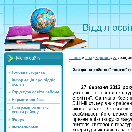
Відділ осві
Меню сайту
Головна
»
2013
»
Березень
»
27
» Засіданн
Засідання районної творчої гру
Головна сторінка
Інформація про відділ
освіти
27 березня 2013 рок
Структура освіти району
учителів світової літерат
століття". Світлана Костян
Нормативна база
ЗШ І-ІІІ ст., керівник рай
Програми розвитку
якого вона є. Основною 
освіти району
особливості його вивченн
презентацію твору, сплану
Форум
вчителя світової літерату
Фотоальбоми
літератури як один із зас