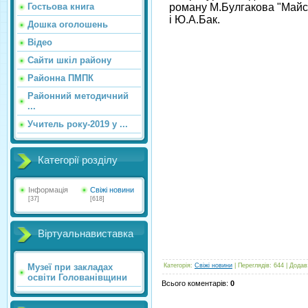
Гостьова книга
роману М.Булгакова "Майсте
і Ю.А.Бак.
Дошка оголошень
Відео
Сайти шкіл району
Районна ПМПК
Районний методичний
...
Учитель року-2019 у ...
Категорії розділу
Інформація
Свіжі новини
[37]
[618]
Віртуальнавиставка
Музеї при закладах
Категорія
:
Свіжі новини
|
Переглядів
:
644
|
Додав
освіти Голованівщини
Всього коментарів
:
0